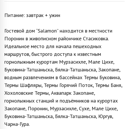
Питание: завтрак + ужин
Гостевой дом “Salamon” находится в местности
Поронин в живописном райончике Стасиковка.
Идеальное место для начала пешеходных
маршрутов, быстрого доступа к известным
горнолыжным курортам Мурзасихле, Мале Цихе,
Буковина-Татшаньска, Бялка-Татшаньска, Закопане,
водным развлечениям в бассейнах Термы Буковина,
Термы Шафляры, Термы Горячий Поток, Термы Баня,
Хохоловские Термы, Аквапарк Закопане,
горнолыжных станций и подъёмников на курортах
Закопане, Поронин, Мурзасихле, Сухе, Мале Цихе,
Буковина-Татшаньска, Бялка-Татшаньска, Юргув,
Чарна-Гура.